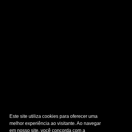
Nothing Found
• Bodegas Exopto
• Bodegas Lan
Apologies, but no results were found. Perhaps searching will help
find a related post.
• Elías Mora
SEARCH
Itália
• Castello di Bossi
• Tenuta di Renieri
Portugal
• Adega do Monte Branco
Este site utiliza cookies para oferecer uma
• Quinta das Tecedeiras
melhor experiência ao visitante. Ao navegar
em nosso site, você concorda com a